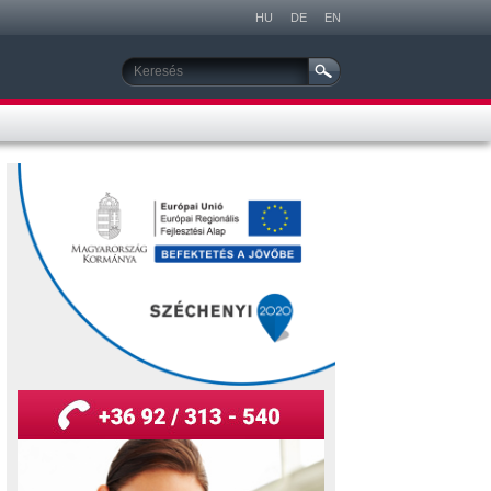
ítés
Szerviz
Márkafüggetlen tehergépkocsi szerviz
Ismerje meg vállalatunkat és
szolgáltatásainkat!
Márkafüggetlen Busz szerviz
MAN Cats III
Galéria