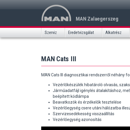
MAN Zalaegerszeg
Szerviz
Eredetvizsgálat
Alkatrész
MAN I
Service
Pótk
MAN Cats III
MAN Cats III diagnosztikai rendszerről néhány 
Vezérlőkészülék hibatároló olvasás, szaksz
Járműadatfájl igénylés átalakításhoz, me
beépített ködlámpa
Beavatkozók és érzékelők tesztelése
Vezérlőegység csere utáni hálózatba ille
Bővebben
B
Szervizesedékesség visszaállítás
Vezérlőegység azonosítás