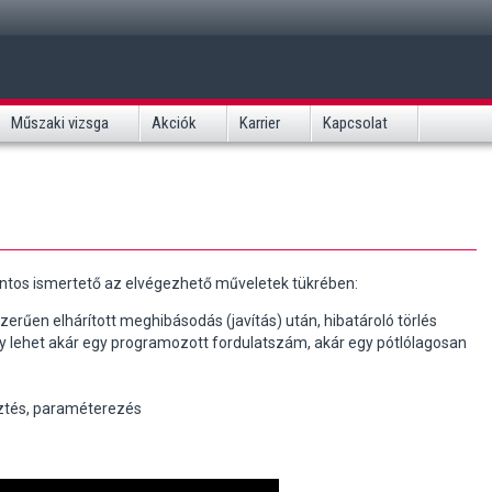
Műszaki vizsga
Akciók
Karrier
Kapcsolat
ocsi szerviz
Tachográf illesztés, hiteles
fontos ismertető az elvégezhető műveletek tükrében:
erűen elhárított meghibásodás (javítás) után, hibatároló törlés
ly lehet akár egy programozott fordulatszám, akár egy pótlólagosan
sztés, paraméterezés
ővebben
Bővebben