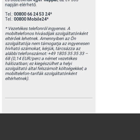
napján elérhető.
Tel.:
00800 66 24 53 24*
Tel.:
00800 Mobile24*
* Vezetékes telefonról ingyenes. A
mobiltelefonos hívásdíjak szolgáltatónként
eltérőek lehetnek. Amennyiben az Ön
szolgáltatója nem támogatja az ingyenesen
hívható számokat, kérjük, tárcsázza az
alábbi telefonszámot: +49 1805 35 35 33 –
68 (0,14 EUR/perc a német vezetékes
hálózatban; ez kiegészülhet a helyi
szolgáltató által felszámolt költségekkel; a
mobiltelefon-tarifák szolgáltatónként
eltérhetnek).