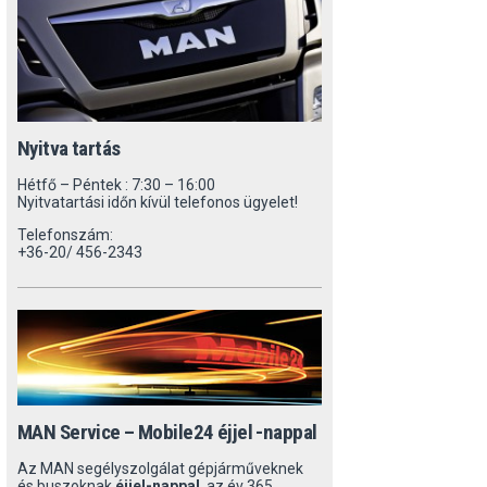
Nyitva tartás
Hétfő – Péntek : 7:30 – 16:00
Nyitvatartási időn kívül telefonos ügyelet!
Telefonszám:
+36-20/ 456-2343
MAN Service – Mobile24 éjjel -nappal
Az MAN segélyszolgálat gépjárműveknek
és buszoknak
éjjel-nappal
, az év 365