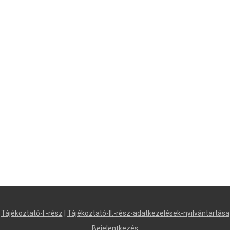
Tájékoztató-I.-rész
|
Tájékoztató-II.-rész-adatkezelések-nyilvántartása
Bejelentkezés