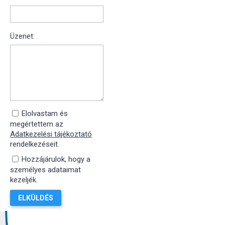
Bővebben
Pótkocsi szerviz
Üzenet:
Elolvastam és
megértettem az
Adatkezelési tájékoztató
rendelkezéseit.
Hozzájárulok, hogy a
személyes adataimat
kezeljék.
Bővebben
Tachográf illesztés, hitelesítés