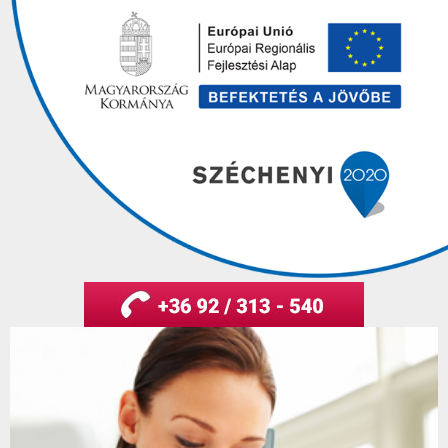
Bővebben
Márkafüggetlen tehergépkocsi szerviz
Ismerje meg vállalatunkat és szolgáltatásainkat!
Márkafüggetlen Busz szerviz
MAN Cats III
Galéria