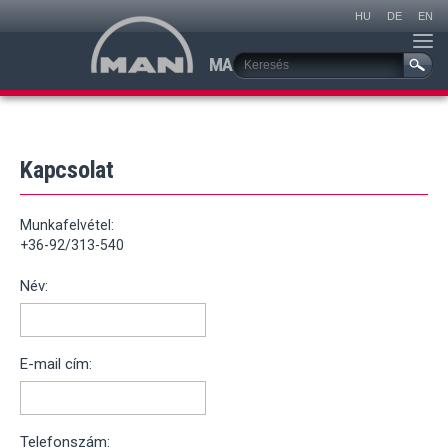
Akciók
Karrier
MAN Zalaegerszeg
Kapcsolat
MAN I
Service
Szerviz
Kapcsolat
Munkafelvétel:
+36-92/313-540
Név:
E-mail cím:
Telefonszám: