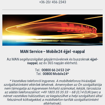
+36-20/ 456-2343
MAN Service – Mobile24 éjjel -nappal
Az MAN segélyszolgálat gépjárműveknek és buszoknak
éjjel-
nappal
, az év 365 napján elérhető.
Tel.:
00800 66 24 53 24*
Tel.:
00800 Mobile24*
* Vezetékes telefonról ingyenes. A mobiltelefonos hívásdíjak
szolgáltatónként eltérőek lehetnek. Amennyiben az Ön szolgáltatója
nem támogatja az ingyenesen hívható számokat, kérjük, tárcsázza
az alábbi telefonszámot: +49 1805 35 35 33 – 68 (0,14 EUR/perc a
német vezetékes hálózatban; ez kiegészülhet a helyi szolgáltató által
felszámolt költségekkel; a mobiltelefon-tarifák szolgáltatónként
eltérhetnek).